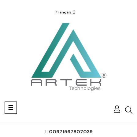
Français
Basculer
☰
la
navigation
00971567807039