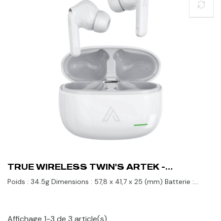
TRUE WIRELESS TWIN'S ARTEK -
BLANC
Poids : 34.5g Dimensions : 57,8 x 41,7 x 25 (mm) Batterie :
80hrs Bluetooth : V. 5.2 Perdez-vous dans votre propre
bande-son...
Affichage 1-3 de 3 article(s)