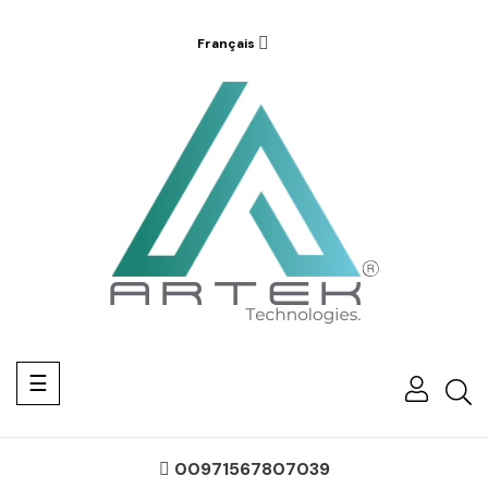
Français
Basculer
☰
la
navigation
00971567807039