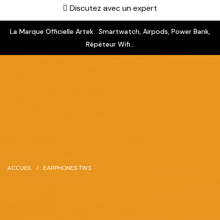
Discutez avec un expert
La Marque Officielle Artek : Smartwatch, Airpods, Power Bank,
Répéteur Wifi...
ACCUEIL
EARPHONES TWS