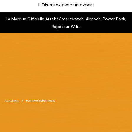
Discutez avec un expert
La Marque Officielle Artek : Smartwatch, Airpods, Power Bank,
Répéteur Wifi...
ACCUEIL
EARPHONES TWS