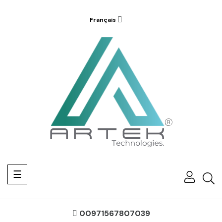
Français
Basculer
☰
la
navigation
00971567807039