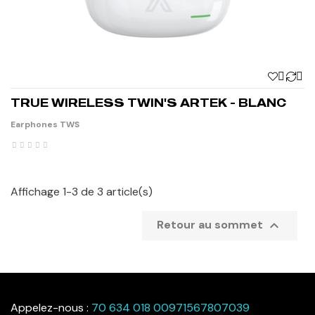


TRUE WIRELESS TWIN'S ARTEK - BLANC
Earphones TWS
Affichage 1-3 de 3 article(s)

Retour au sommet
Appelez-nous :
70 634 018 00971567807039