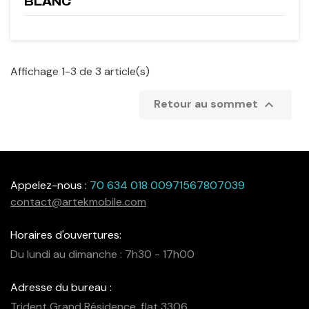
BLANC
Affichage 1-3 de 3 article(s)

Retour au sommet
Appelez-nous :
70 634 018 00971567807039
contact@artekmobile.com
Horaires d'ouvertures:
Du lundi au dimanche : 7h30 - 17h00
Adresse du bureau :
Trident Grand Résidence, flat 3306