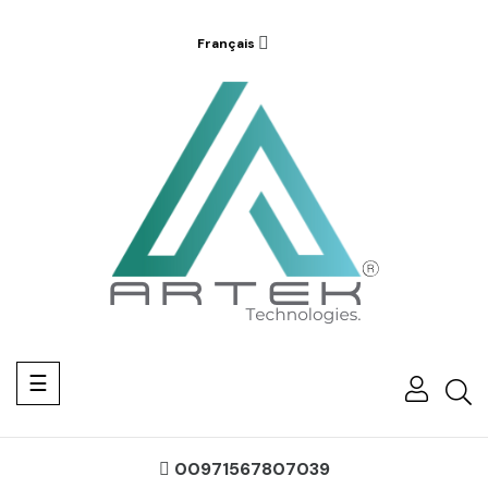
Français
Basculer
☰
la
navigation
00971567807039