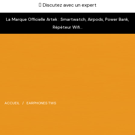
Discutez avec un expert
La Marque Officielle Artek : Smartwatch, Airpods, Power Bank,
Répéteur Wifi...
ACCUEIL
EARPHONES TWS