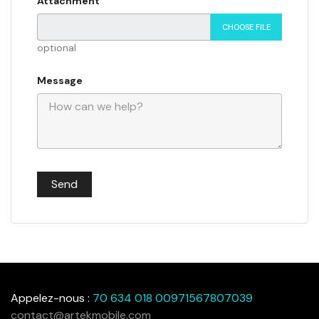
Attachment
CHOOSE FILE
optional
Message
Appelez-nous :
70 634 018 00971567807039
contact@artekmobile.com