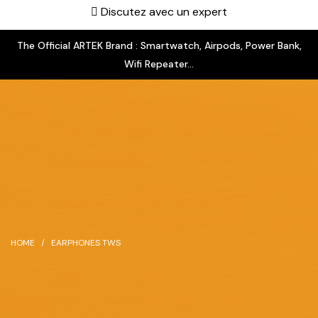
Discutez avec un expert
The Official ARTEK Brand : Smartwatch, Airpods, Power Bank,
Wifi Repeater...
HOME
EARPHONES TWS