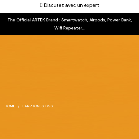
Discutez avec un expert
The Official ARTEK Brand : Smartwatch, Airpods, Power Bank,
Wifi Repeater...
HOME
EARPHONES TWS